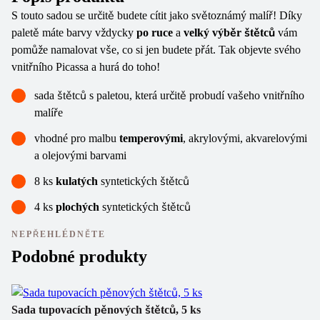
S touto sadou se určitě budete cítit jako světoznámý malíř! Díky
paletě máte barvy vždycky
po ruce
a
velký výběr štětců
vám
pomůže namalovat vše, co si jen budete přát. Tak objevte svého
vnitřního Picassa a hurá do toho!
sada štětců s paletou, která určitě probudí vašeho vnitřního
malíře
vhodné pro malbu
temperovými
, akrylovými, akvarelovými
a olejovými barvami
8 ks
kulatých
syntetických štětců
4 ks
plochých
syntetických štětců
NEPŘEHLÉDNĚTE
Podobné produkty
Sada tupovacích pěnových štětců, 5 ks
Št