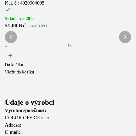
Kat. č.: 4020904005
Ka
(
1
Skladem > 20 ks
51,00 Kč
/
ks
vč. DPH
Sk
1
ks
Do košíku
Vložit do košíku
Do
Vl
Údaje o výrobci
Výrobní společnost:
COLOR OFFICE s.r.o.
Adresa:
E-mail: