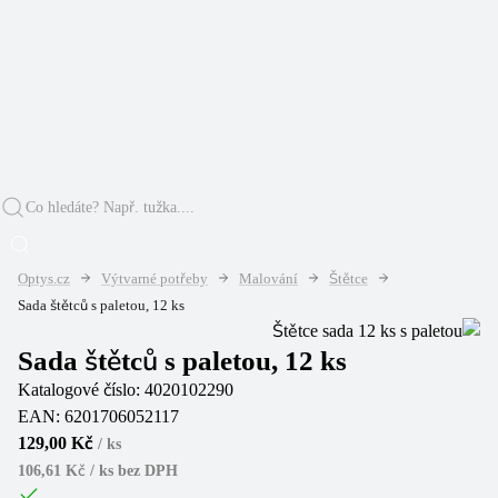
Optys.cz
Výtvarné potřeby
Malování
Štětce
Sada štětců s paletou, 12 ks
Sada štětců s paletou, 12 ks
Katalogové číslo:
4020102290
EAN:
6201706052117
129,00 Kč
/
ks
106,61 Kč / ks
bez DPH