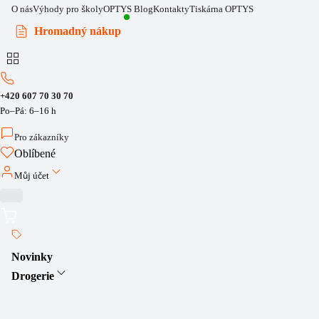
O nás
Výhody pro školy
OPTYS Blog
Kontakty
Tiskárna OPTYS
Hromadný nákup
+420 607 70 30 70
Po–Pá: 6–16 h
Pro zákazníky
Oblíbené
Můj účet
Novinky
Drogerie