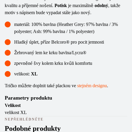
kvalitu
a příjemné nošení.
P
otisk
je maximálně
odolný
, takže
motiv s nápisem bude vypadat stále jako nový.
materiál: 100% bavlna (Heather Grey: 97% bavlna / 3%
polyester; Ash: 99% bavlna / 1% polyester)
Hladký úplet, příze Belcoro® pro pocit jemnosti
Žebrovaný lem ke krku bavlna/Lycra®
zpevněné švy kolem krku kvůli komfortu
velikost:
XL
Tričko můžete doplnit také plackou ve
stejném designu
.
Parametry produktu
Velikost
velikost XL
NEPŘEHLÉDNĚTE
Podobné produkty