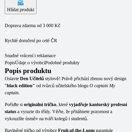
Hlídat produkt
Doprava zdarma od 3 000 Kč
Rychlé doručení po celé ČR
Snadné vrácení i reklamace
Popis
Údaje o výrobci
Podobné produkty
Popis produktu
Oslavte
Den Učitelů
stylově! Právě přichází zbrusu nový design
"
black edition"
od tvůrců učitelského blogu
O captain My
captain.
Pořiďte si
o
riginální tričko
, které
vyjadřuje kantorský profesní
status
a vyrazte do třídy. Věřte, že přitáhnete pozornost a
vykouzlíte úsměv na tváři kolegů i studentů.
Bavlněné tričko od výrobce
Fruit-of-the-Loom
garantuje