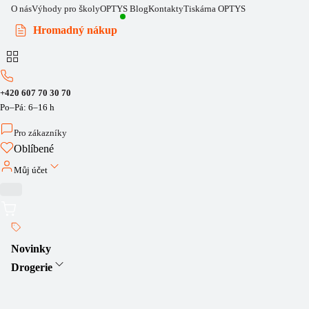
O nás
Výhody pro školy
OPTYS Blog
Kontakty
Tiskárna OPTYS
Hromadný nákup
+420 607 70 30 70
Po–Pá: 6–16 h
Pro zákazníky
Oblíbené
Můj účet
Novinky
Drogerie