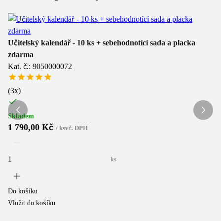
Se
Učitelský kalendář - 10 ks + sebehodnotící sada a placka
Ka
zdarma
Kat. č.: 9050000072
(
3
(
3
x)
Sk
4
Skladem
1 790,00 Kč
/
ks
vč. DPH
ks
Do
Vl
Do košíku
Vložit do košíku