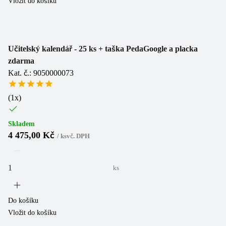
Vložit do košíku
Učitelský kalendář - 25 ks + taška PedaGoogle a placka
zdarma
Kat. č.: 9050000073
(
1
x)
Skladem
4 475,00 Kč
/
ks
vč. DPH
ks
Do košíku
Vložit do košíku