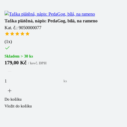
Taška plátěná, nápis: PedaGog, bílá, na rameno
Kat. č.: 9050000077
(
1
x)
Skladem > 30 ks
179,00 Kč
/
ks
vč. DPH
ks
Do košíku
Vložit do košíku