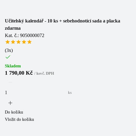
Učitelský kalendář - 10 ks + sebehodnotící sada a placka
zdarma
Kat. č.: 9050000072
(
3
x)
Skladem
1 790,00 Kč
/
ks
vč. DPH
ks
Do košíku
Vložit do košíku