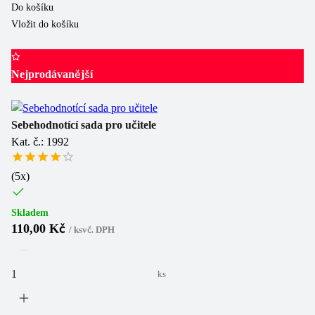
Do košíku
Vložit do košíku
Nejprodávanější
Sebehodnotící sada pro učitele
Kat. č.: 1992
(
5
x)
Skladem
110,00 Kč
/
ks
vč. DPH
ks