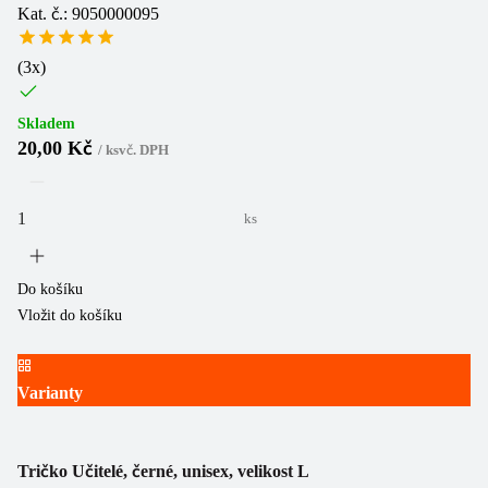
Kat. č.: 9050000095
(
3
x)
Skladem
20,00 Kč
/
ks
vč. DPH
ks
Do košíku
Vložit do košíku
Varianty
Tričko Učitelé, černé, unisex, velikost L