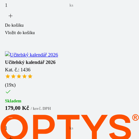
ks
Do košíku
Vložit do košíku
Učitelský kalendář 2026
Kat. č.: 1436
(
19
x)
Skladem
179,00 Kč
/
ks
vč. DPH
ks