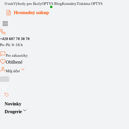
O nás
Výhody pro školy
OPTYS Blog
Kontakty
Tiskárna OPTYS
Hromadný nákup
+420 607 70 30 70
Po–Pá: 6–16 h
Pro zákazníky
Oblíbené
Můj účet
Novinky
Drogerie