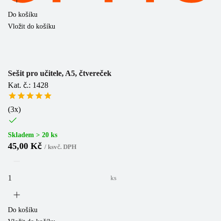
Do košíku
Vložit do košíku
Sešit pro učitele, A5, čtvereček
Kat. č.: 1428
(
3
x)
Skladem > 20 ks
45,00 Kč
/
ks
vč. DPH
ks
Do košíku