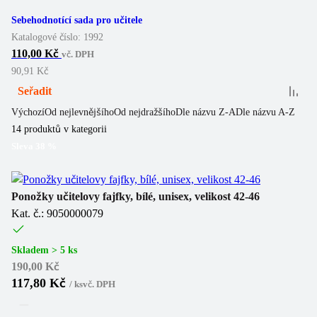
Sebehodnotící sada pro učitele
Katalogové číslo:
1992
110,00 Kč
vč. DPH
90,91 Kč
Seřadit
Výchozí
Od nejlevnějšího
Od nejdražšího
Dle názvu Z-A
Dle názvu A-Z
14
produktů v kategorii
Sleva
38
%
Ponožky učitelovy fajfky, bílé, unisex, velikost 42-46
Kat. č.: 9050000079
Skladem > 5 ks
190,00 Kč
117,80 Kč
/
ks
vč. DPH