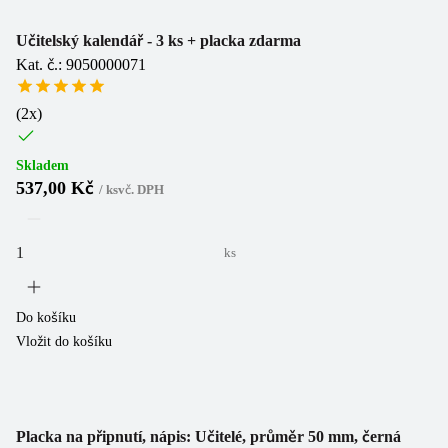
Učitelský kalendář - 3 ks + placka zdarma
Kat. č.: 9050000071
(
2
x)
Skladem
537,00 Kč
/
ks
vč. DPH
ks
Do košíku
Vložit do košíku
Placka na připnutí, nápis: Učitelé, průměr 50 mm, černá