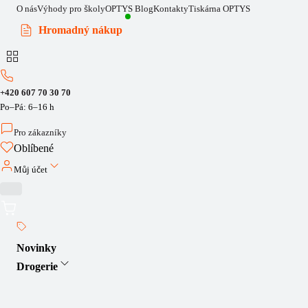
O nás
Výhody pro školy
OPTYS Blog
Kontakty
Tiskárna OPTYS
Hromadný nákup
+420 607 70 30 70
Po–Pá: 6–16 h
Pro zákazníky
Oblíbené
Můj účet
Novinky
Drogerie