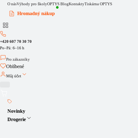
O nás
Výhody pro školy
OPTYS Blog
Kontakty
Tiskárna OPTYS
Hromadný nákup
+420 607 70 30 70
Po–Pá: 6–16 h
Pro zákazníky
Oblíbené
Můj účet
Novinky
Drogerie