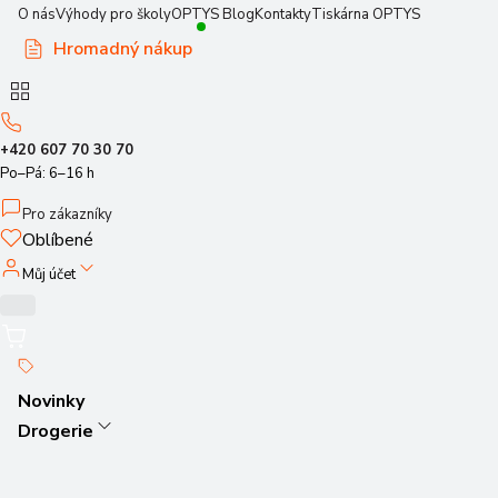
O nás
Výhody pro školy
OPTYS Blog
Kontakty
Tiskárna OPTYS
Hromadný nákup
+420 607 70 30 70
Po–Pá: 6–16 h
Pro zákazníky
Oblíbené
Můj účet
Novinky
Drogerie