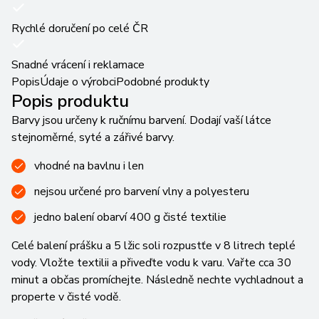
Rychlé doručení po celé ČR
Snadné vrácení i reklamace
Popis
Údaje o výrobci
Podobné produkty
Popis produktu
Barvy jsou určeny k ručnímu barvení. Dodají vaší látce
stejnoměrné, syté a zářivé barvy.
vhodné na bavlnu i len
nejsou určené pro barvení vlny a polyesteru
jedno balení obarví 400 g čisté textilie
Celé balení prášku a 5 lžic soli rozpustťe v 8 litrech teplé
vody. Vložte textilii a přiveďte vodu k varu. Vařte cca 30
minut a občas promíchejte. Následně nechte vychladnout a
properte v čisté vodě.