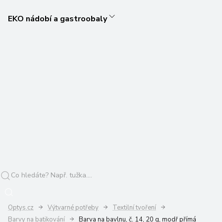
EKO nádobí a gastroobaly
Optys.cz
Výtvarné potřeby
Textilní tvoření
Barvy na batikování
Barva na bavlnu, č. 14, 20 g, modř přímá