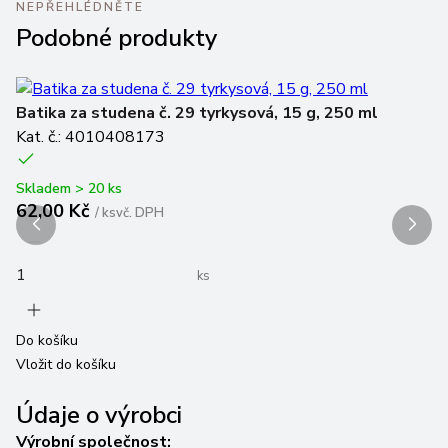
NEPŘEHLÉDNĚTE
Podobné produkty
Batika za studena č. 29 tyrkysová, 15 g, 250 ml
Ba
Kat. č.: 4010408173
Ka
Skladem > 20 ks
Sk
62,00 Kč
6
/
ks
vč. DPH
ks
Do košíku
Do
Vložit do košíku
Vl
Údaje o výrobci
Výrobní společnost: