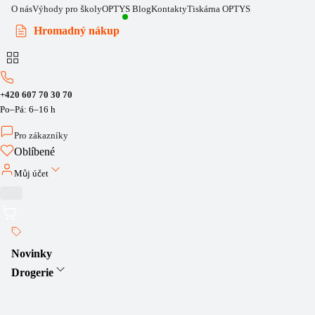
O nás
Výhody pro školy
OPTYS Blog
Kontakty
Tiskárna OPTYS
Hromadný nákup
+420 607 70 30 70
Po–Pá: 6–16 h
Pro zákazníky
Oblíbené
Můj účet
Novinky
Drogerie