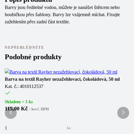
Barvy jsou ředitelné vodou, můžete je nanášet štětcem nebo
houbičkou přes šablony. Barvy lze vzájemně míchat. Fixujte
zažehlením přes zadní část textilie.
NEPŘEHLÉDNĚTE
Podobné produkty
Barva na textil Rayher nezažehlovací, čokoládová, 50 ml
Ba
Kat. č.: 4010112537
Ka
Skladem > 5 ks
Sk
115,00 Kč
1
/
ks
vč. DPH
ks