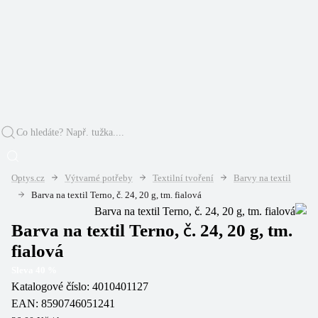
Optys.cz
Výtvarné potřeby
Textilní tvoření
Barvy na textil
Barva na textil Terno, č. 24, 20 g, tm. fialová
Barva na textil Terno, č. 24, 20 g, tm.
fialová
Sleva
40
%
Katalogové číslo:
4010401127
EAN:
8590746051241