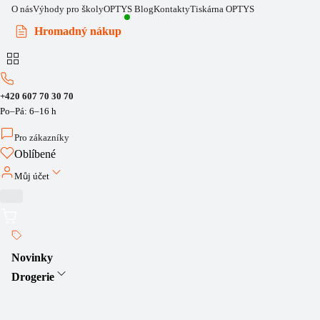
O nás
Výhody pro školy
OPTYS Blog
Kontakty
Tiskárna OPTYS
Hromadný nákup
+420 607 70 30 70
Po–Pá: 6–16 h
Pro zákazníky
Oblíbené
Můj účet
Novinky
Drogerie