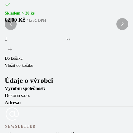
Skladem > 20 ks
Sk
62,00 Kč
6
/
ks
vč. DPH
ks
Do košíku
Do
Vložit do košíku
Vl
Údaje o výrobci
Výrobní společnost:
Dekoria s.r.o.
Adresa:
NEWSLETTER