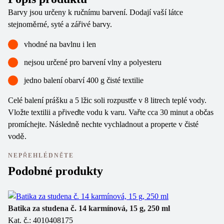
Barvy jsou určeny k ručnímu barvení. Dodají vaší látce
stejnoměrné, syté a zářivé barvy.
vhodné na bavlnu i len
nejsou určené pro barvení vlny a polyesteru
jedno balení obarví 400 g čisté textilie
Celé balení prášku a 5 lžic soli rozpustťe v 8 litrech teplé vody.
Vložte textilii a přiveďte vodu k varu. Vařte cca 30 minut a občas
promíchejte. Následně nechte vychladnout a properte v čisté
vodě.
NEPŘEHLÉDNĚTE
Podobné produkty
Batika za studena č. 14 karmínová, 15 g, 250 ml
Ba
Kat. č.: 4010408175
Ka