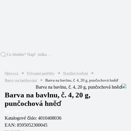
Optys.cz
Výtvarné potřeby
Textilní tvoření
Barvy na batikování
Barva na bavlnu, č. 4, 20 g, punčochová hněď
Barva na bavlnu, č. 4, 20 g,
punčochová hněď
Sleva
40
%
Katalogové číslo:
4010408036
EAN:
8595052300045