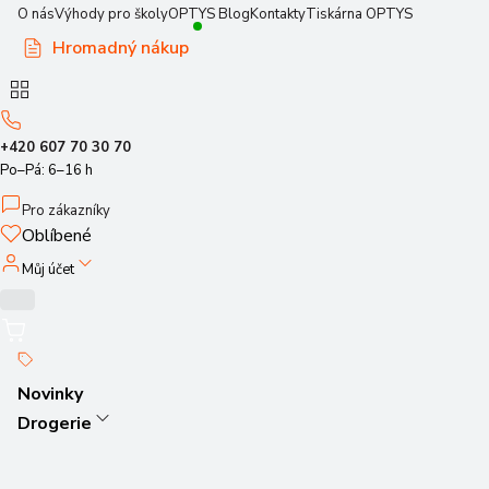
O nás
Výhody pro školy
OPTYS Blog
Kontakty
Tiskárna OPTYS
Hromadný nákup
+420 607 70 30 70
Po–Pá: 6–16 h
Pro zákazníky
Oblíbené
Můj účet
Novinky
Drogerie