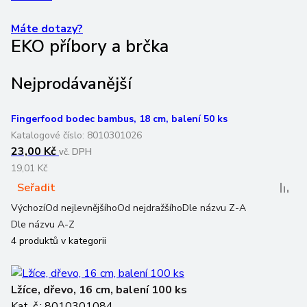
Máte dotazy?
EKO příbory a brčka
Nejprodávanější
Fingerfood bodec bambus, 18 cm, balení 50 ks
Katalogové číslo:
8010301026
23,00 Kč
vč. DPH
19,01 Kč
Seřadit
Výchozí
Od nejlevnějšího
Od nejdražšího
Dle názvu Z-A
Dle názvu A-Z
4
produktů v kategorii
Lžíce, dřevo, 16 cm, balení 100 ks
Kat. č.: 8010301084