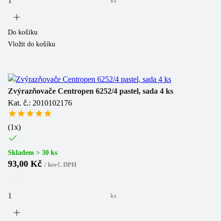
ks
Do košíku
Vložit do košíku
Zvýrazňovače Centropen 6252/4 pastel, sada 4 ks
Kat. č.: 2010102176
(
1
x)
Skladem > 30 ks
93,00 Kč
/
ks
vč. DPH
ks