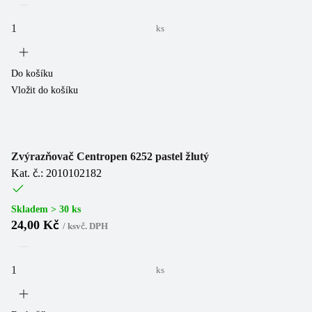
ks
Do košíku
Vložit do košíku
Zvýrazňovač Centropen 6252 pastel žlutý
Kat. č.: 2010102182
Skladem > 30 ks
24,00 Kč
/
ks
vč. DPH
ks