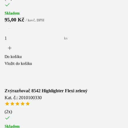
Skladem
95,00 Kč
/
ks
vč. DPH
ks
Do košíku
Vložit do košíku
Zvýrazňovač 8542 Highlighter Flexi zelený
Kat. č.: 2010100330
(
2
x)
Skladem