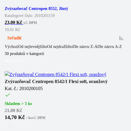
Zvýrazňovač Centropen 8552, žlutý
Katalogové číslo:
2010201159
23,00 Kč
vč. DPH
19,01 Kč
Seřadit
Výchozí
Od nejlevnějšího
Od nejdražšího
Dle názvu Z-A
Dle názvu A-Z
50
produktů v kategorii
Sleva
30
%
Zvýrazňovač Centropen 8542/1 Flexi soft, oranžový
Kat. č.: 2010200105
Skladem > 5 ks
21,00 Kč
14,70 Kč
/
ks
vč. DPH