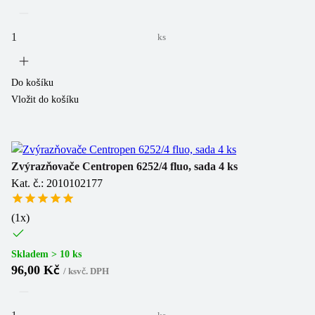
ks
Do košíku
Vložit do košíku
Zvýrazňovače Centropen 6252/4 fluo, sada 4 ks
Kat. č.: 2010102177
(
1
x)
Skladem > 10 ks
96,00 Kč
/
ks
vč. DPH