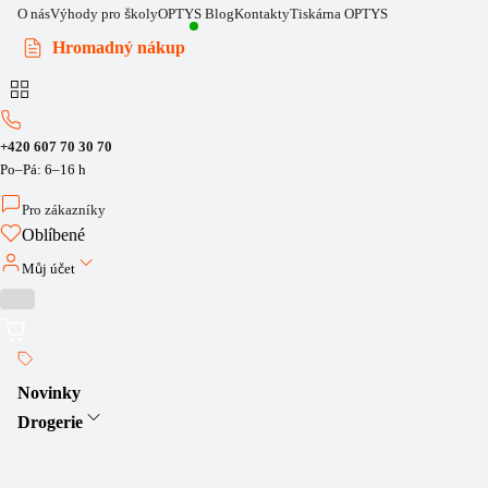
O nás
Výhody pro školy
OPTYS Blog
Kontakty
Tiskárna OPTYS
Hromadný nákup
+420 607 70 30 70
Po–Pá: 6–16 h
Pro zákazníky
Oblíbené
Můj účet
Novinky
Drogerie