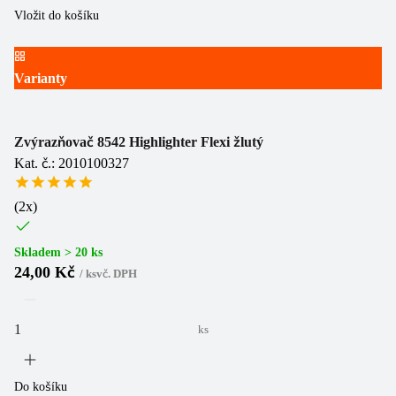
Vložit do košíku
Varianty
Zvýrazňovač 8542 Highlighter Flexi žlutý
Kat. č.: 2010100327
(
2
x)
Skladem > 20 ks
24,00 Kč
/
ks
vč. DPH
ks
Do košíku