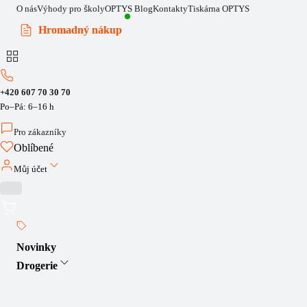
O nás
Výhody pro školy
OPTYS Blog
Kontakty
Tiskárna OPTYS
Hromadný nákup
+420 607 70 30 70
Po–Pá: 6–16 h
Pro zákazníky
Oblíbené
Můj účet
Novinky
Drogerie