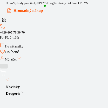
O nás
Výhody pro školy
OPTYS Blog
Kontakty
Tiskárna OPTYS
Hromadný nákup
+420 607 70 30 70
Po–Pá: 6–16 h
Pro zákazníky
Oblíbené
Můj účet
Novinky
Drogerie