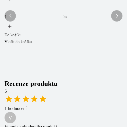
ks
Do košíku
Do
Vložit do košíku
Vl
Recenze produktu
5
1
hodnocení
V
Veronika
ohodnotil/a produkt