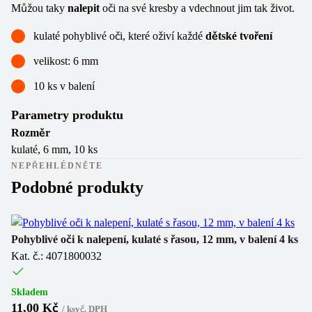
Můžou taky
nalepit
oči na své kresby a vdechnout jim tak život.
kulaté pohyblivé oči, které oživí každé
dětské tvoření
velikost: 6 mm
10 ks v balení
Parametry produktu
Rozměr
kulaté, 6 mm, 10 ks
NEPŘEHLÉDNĚTE
Podobné produkty
Pohyblivé oči k nalepení, kulaté s řasou, 12 mm, v balení 4 ks
Po
Kat. č.: 4071800032
Ka
Skladem
Sk
11,00 Kč
1
/
ks
vč. DPH