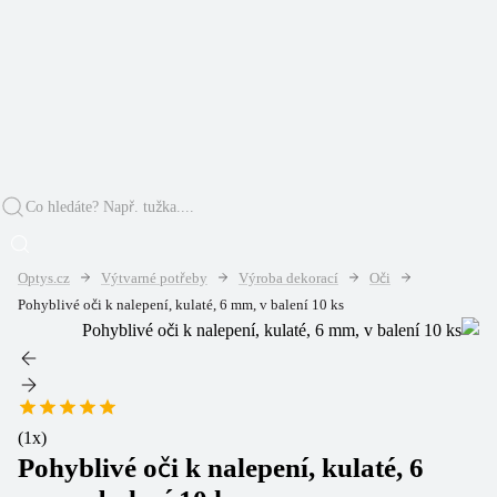
Optys.cz
Výtvarné potřeby
Výroba dekorací
Oči
Pohyblivé oči k nalepení, kulaté, 6 mm, v balení 10 ks
(
1
x)
Pohyblivé oči k nalepení, kulaté, 6