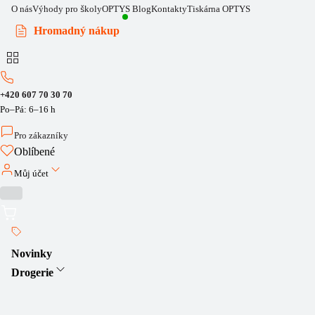
O nás
Výhody pro školy
OPTYS Blog
Kontakty
Tiskárna OPTYS
Hromadný nákup
+420 607 70 30 70
Po–Pá: 6–16 h
Pro zákazníky
Oblíbené
Můj účet
Novinky
Drogerie