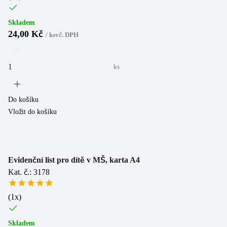
Skladem
24,00 Kč
/
ks
vč. DPH
ks
Do košíku
Vložit do košíku
Evidenční list pro dítě v MŠ, karta A4
Kat. č.: 3178
(
1
x)
Skladem