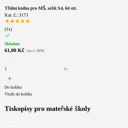
Třídní kniha pro MŠ, sešit A4, 64 str.
Kat. č.: 3173
(
1
x)
Skladem
61,00 Kč
/
ks
vč. DPH
ks
Do košíku
Vložit do košíku
Tiskopisy pro mateřské školy