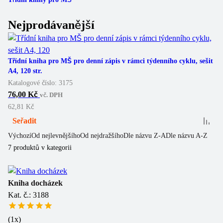
Nejprodávanější
Třídní kniha pro MŠ pro denní zápis v rámci týdenního cyklu, sešit
A4, 120 str.
Katalogové číslo:
3175
76,00 Kč
vč. DPH
62,81 Kč
Seřadit
Výchozí
Od nejlevnějšího
Od nejdražšího
Dle názvu Z-A
Dle názvu A-Z
7
produktů v kategorii
Kniha docházek
Kat. č.: 3188
(
1
x)