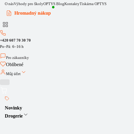
O nás
Výhody pro školy
OPTYS Blog
Kontakty
Tiskárna OPTYS
Hromadný nákup
+420 607 70 30 70
Po–Pá: 6–16 h
Pro zákazníky
Oblíbené
Můj účet
Novinky
Drogerie