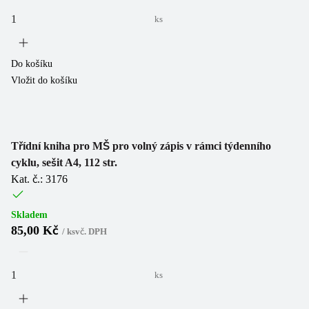
ks
Do košíku
Vložit do košíku
Třídní kniha pro MŠ pro volný zápis v rámci týdenního
cyklu, sešit A4, 112 str.
Kat. č.: 3176
Skladem
85,00 Kč
/
ks
vč. DPH
ks