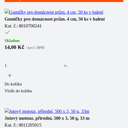
Gumičky pro domácnost prům. 4 cm, 50 ks v balení
Kat. č.: 8010700241
Skladem
14,00 Kč
/
ks
vč. DPH
ks
Do košíku
Vložit do košíku
Jutový motouz, přírodní, 500 x 3, 50 g, 33 m
Kat. č.: 8011205015