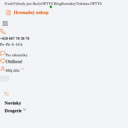
O nás
Výhody pro školy
OPTYS Blog
Kontakty
Tiskárna OPTYS
Hromadný nákup
+420 607 70 30 70
Po–Pá: 6–16 h
Pro zákazníky
Oblíbené
Můj účet
Novinky
Drogerie