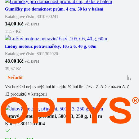
Gumičky pro domácnost prům. 4 cm, 50 ks v balení
Katalogové číslo:
8010700241
14,00 Kč
vč. DPH
11,57 Kč
Lněný motouz potravinářský, 105 x 6, 40 g, 60m
Katalogové číslo:
8011302020
48,00 Kč
vč. DPH
39,67 Kč
Seřadit
Výchozí
Od nejlevnějšího
Od nejdražšího
Dle názvu Z-A
Dle názvu A-Z
12
produktů v kategorii
Jutový motouz, přírodní, 500 x 3, 250 g, 150 m
Kat. č.: 8011201004