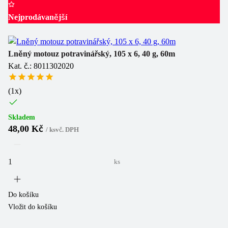
Nejprodávanější
Lněný motouz potravinářský, 105 x 6, 40 g, 60m
Kat. č.: 8011302020
(
1
x)
Skladem
48,00 Kč
/
ks
vč. DPH
ks
Do košíku
Vložit do košíku