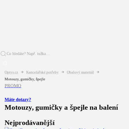
Optys.cz
Kancelářské potřeby
Obalový materiál
Motouzy, gumičky, špejle
PROMO
Máte dotazy?
Motouzy, gumičky a špejle na balení
Nejprodávanější