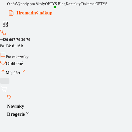
O nás
Výhody pro školy
OPTYS Blog
Kontakty
Tiskárna OPTYS
Hromadný nákup
+420 607 70 30 70
Po–Pá: 6–16 h
Pro zákazníky
Oblíbené
Můj účet
Novinky
Drogerie