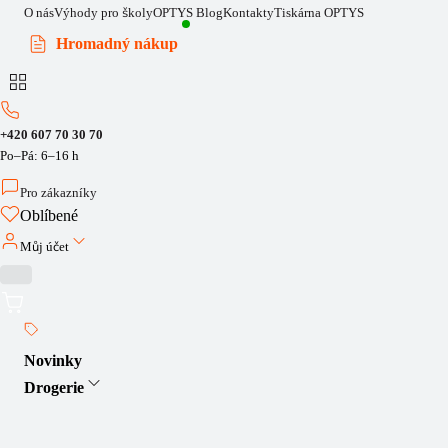
O nás
Výhody pro školy
OPTYS Blog
Kontakty
Tiskárna OPTYS
Hromadný nákup
+420 607 70 30 70
Po–Pá: 6–16 h
Pro zákazníky
Oblíbené
Můj účet
Novinky
Drogerie