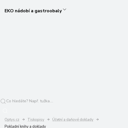
EKO nádobí a gastroobaly
Optys.cz
Tiskopisy
Účetní a daňové doklady
Pokladní knihy a doklady