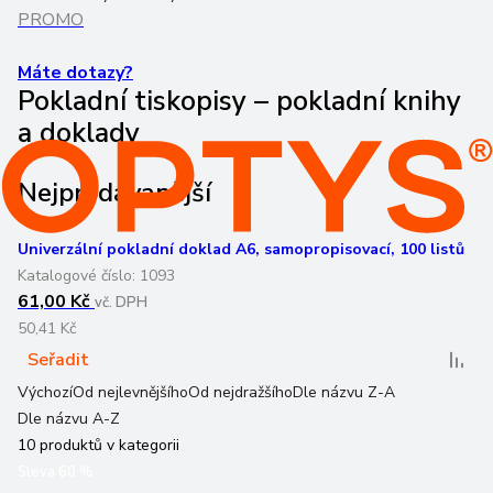
PROMO
Máte dotazy?
Pokladní tiskopisy – pokladní knihy
a doklady
Nejprodávanější
Univerzální pokladní doklad A6, samopropisovací, 100 listů
Katalogové číslo:
1093
61,00 Kč
vč. DPH
50,41 Kč
Seřadit
Výchozí
Od nejlevnějšího
Od nejdražšího
Dle názvu Z-A
Dle názvu A-Z
10
produktů v kategorii
Sleva
60
%