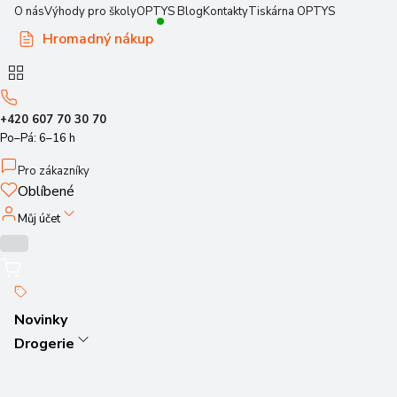
O nás
Výhody pro školy
OPTYS Blog
Kontakty
Tiskárna OPTYS
Hromadný nákup
+420 607 70 30 70
Po–Pá: 6–16 h
Pro zákazníky
Oblíbené
Můj účet
Novinky
Drogerie