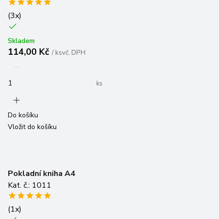
(
3
x)
Skladem
114,00 Kč
/
ks
vč. DPH
ks
Do košíku
Vložit do košíku
Pokladní kniha A4
Kat. č.: 1011
(
1
x)