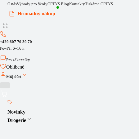
O nás
Výhody pro školy
OPTYS Blog
Kontakty
Tiskárna OPTYS
Hromadný nákup
+420 607 70 30 70
Po–Pá: 6–16 h
Pro zákazníky
Oblíbené
Můj účet
Novinky
Drogerie