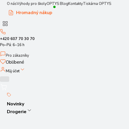
O nás
Výhody pro školy
OPTYS Blog
Kontakty
Tiskárna OPTYS
Hromadný nákup
+420 607 70 30 70
Po–Pá: 6–16 h
Pro zákazníky
Oblíbené
Můj účet
Novinky
Drogerie