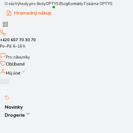
O nás
Výhody pro školy
OPTYS Blog
Kontakty
Tiskárna OPTYS
Hromadný nákup
+420 607 70 30 70
Po–Pá: 6–16 h
Pro zákazníky
Oblíbené
Můj účet
Novinky
Drogerie