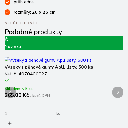
průhledná
rozměry:
20 x 25 cm
NEPŘEHLÉDNĚTE
Podobné produkty
Novinka
Sa
Ka
Výseky z pěnové gumy Apli, listy, 500 ks
Kat. č.: 4070400027
Sk
4
Skladem < 5 ks
265,00 Kč
/
ks
vč. DPH
ks
Do
Vl