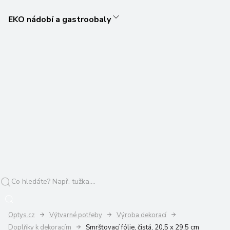
EKO nádobí a gastroobaly
Optys.cz
Výtvarné potřeby
Výroba dekorací
Doplňky k dekoracím
Smršťovací fólie, čistá, 20,5 x 29,5 cm