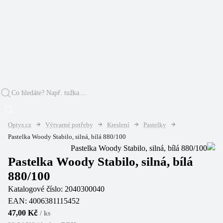
Optys.cz
Výtvarné potřeby
Kreslení
Pastelky
Pastelka Woody Stabilo, silná, bílá 880/100
Pastelka Woody Stabilo, silná, bílá
880/100
Katalogové číslo:
2040300040
EAN:
4006381115452
47,00 Kč
/
ks