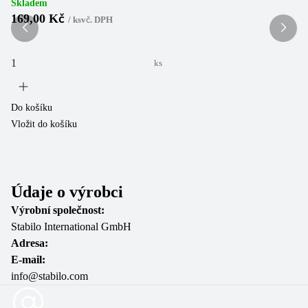
Skladem
169,00 Kč
/
ks
vč. DPH
ks
Do
Vl
Do košíku
Vložit do košíku
Údaje o výrobci
Výrobní společnost:
Stabilo International GmbH
Adresa:
E-mail:
info@stabilo.com