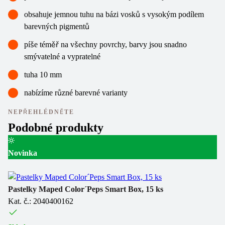
obsahuje jemnou tuhu na bázi vosků s vysokým podílem
barevných pigmentů
píše téměř na všechny povrchy, barvy jsou snadno
smývatelné a vypratelné
tuha 10 mm
nabízíme různé barevné varianty
NEPŘEHLÉDNĚTE
Podobné produkty
Novinka
Pa
Ka
Pastelky Maped Color´Peps Smart Box, 15 ks
Kat. č.: 2040400162
Sk
1