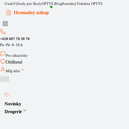
O nás
Výhody pro školy
OPTYS Blog
Kontakty
Tiskárna OPTYS
Hromadný nákup
+420 607 70 30 70
Po–Pá: 6–16 h
Pro zákazníky
Oblíbené
Můj účet
Novinky
Drogerie