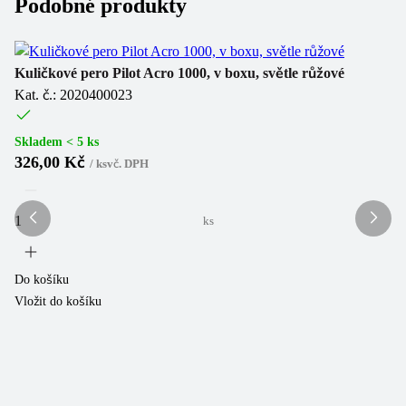
Podobné produkty
Kuličkové pero Pilot Acro 1000, v boxu, světle růžové
Pi
Kat. č.: 2020400023
Ka
Skladem < 5 ks
Sk
326,00 Kč
2
/
ks
vč. DPH
ks
Do košíku
Do
Vložit do košíku
Vl