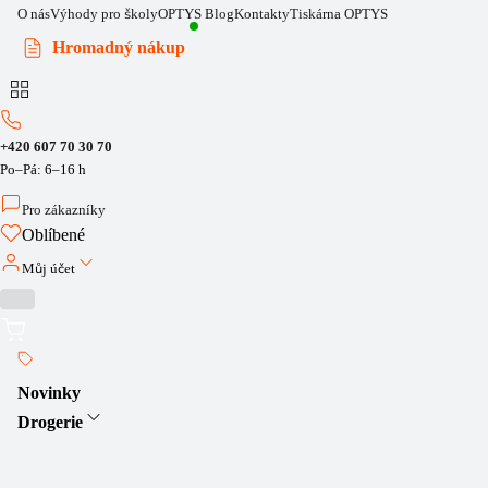
O nás
Výhody pro školy
OPTYS Blog
Kontakty
Tiskárna OPTYS
Hromadný nákup
+420 607 70 30 70
Po–Pá: 6–16 h
Pro zákazníky
Oblíbené
Můj účet
Novinky
Drogerie