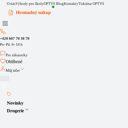
O nás
Výhody pro školy
OPTYS Blog
Kontakty
Tiskárna OPTYS
Hromadný nákup
+420 607 70 30 70
Po–Pá: 6–16 h
Pro zákazníky
Oblíbené
Můj účet
Novinky
Drogerie