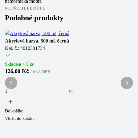
námořnická modrá
NEPŘEHLÉDNĚTE
Podobné produkty
Akrylová barva, 500 ml, černá
Ak
Kat. č.: 4010301734
Ka
Skladem > 5 ks
Sk
126,00 Kč
6
/
ks
vč. DPH
ks
Do košíku
Do
Vložit do košíku
Vl