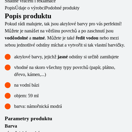
Snadné vrácení i reklamace
Popis
Údaje o výrobci
Podobné produkty
Popis produktu
Pokud rádi malujete, tak jsou akrylové barvy pro vás perfektní!
Můžete je nanášet na většinu povrchů a po zaschnutí jsou
voděodolné
a
matné
. Můžete je také
ředit vodou
nebo mezi
sebou jednotlivé odstíny míchat a vytvořit si tak vlastní barvičky.
akrylové barvy, jejichž
jasné
odstíny si určitě zamilujete
vhodné na skoro všechny typy povrchů (papír, plátno,
dřevo, kámen,...)
na vodní bázi
objem: 59 ml
barva: námořnická modrá
Parametry produktu
Barva