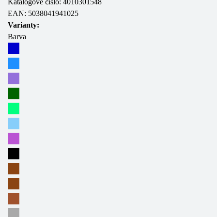
Katalogové číslo:
4010301548
EAN:
5038041941025
Varianty:
Barva