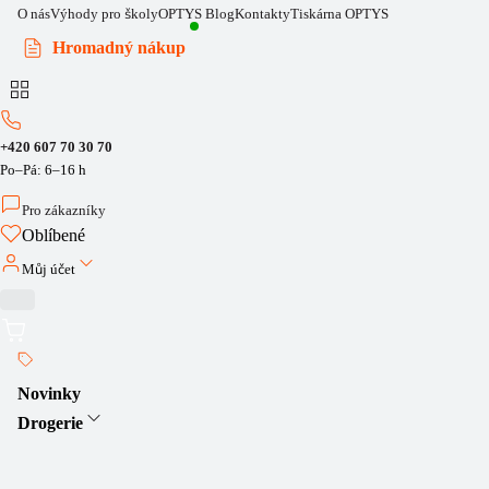
O nás
Výhody pro školy
OPTYS Blog
Kontakty
Tiskárna OPTYS
Hromadný nákup
+420 607 70 30 70
Po–Pá: 6–16 h
Pro zákazníky
Oblíbené
Můj účet
Novinky
Drogerie