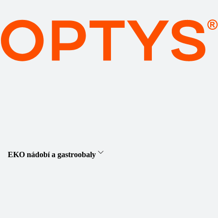
EKO nádobí a gastroobaly