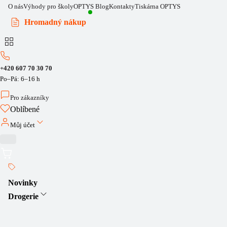
O nás
Výhody pro školy
OPTYS Blog
Kontakty
Tiskárna OPTYS
Hromadný nákup
+420 607 70 30 70
Po–Pá: 6–16 h
Pro zákazníky
Oblíbené
Můj účet
Novinky
Drogerie