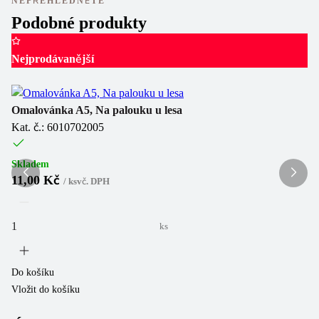
NEPŘEHLÉDNĚTE
Podobné produkty
Nejprodávanější
Om
Ka
Omalovánka A5, Na palouku u lesa
Kat. č.: 6010702005
Sk
1
Skladem
11,00 Kč
/
ks
vč. DPH
ks
Do
Vl
Do košíku
Vložit do košíku