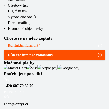
Ofsetový tisk
Digitální tisk
Výroba eko obalů
Direct mailing
Hromadné objednávky
Chcete se na něco zeptat?
Kontaktní formulář
Důležité info pro zákazníky
Možnosti platby
Potřebujete poradit?
+420 607 70 30 70
Po–Pá: 6–16 h
shop@optys.cz