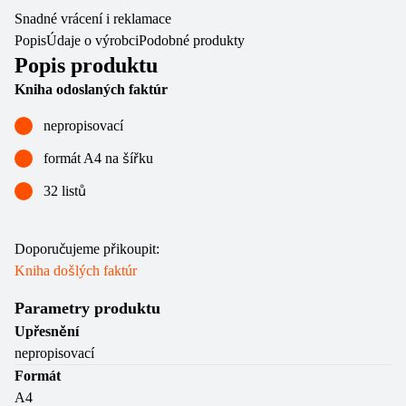
Snadné vrácení i reklamace
Popis
Údaje o výrobci
Podobné produkty
Popis produktu
Kniha odoslaných faktúr
nepropisovací
formát A4 na šířku
32 listů
Doporučujeme přikoupit:
Kniha došlých faktúr
Parametry produktu
Upřesnění
nepropisovací
Formát
A4