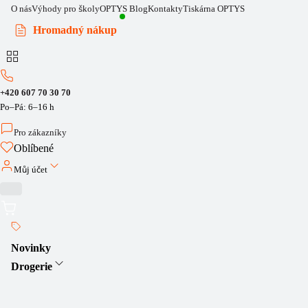
O nás
Výhody pro školy
OPTYS Blog
Kontakty
Tiskárna OPTYS
Hromadný nákup
+420 607 70 30 70
Po–Pá: 6–16 h
Pro zákazníky
Oblíbené
Můj účet
Novinky
Drogerie