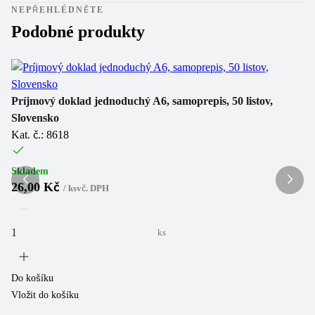
NEPŘEHLÉDNĚTE
Podobné produkty
Príjmový doklad jednoduchý A6, samoprepis, 50 listov,
Vý
Slovensko
Sl
Kat. č.: 8618
Ka
Skladem
Sk
26,00 Kč
2
/
ks
vč. DPH
ks
Do košíku
Do
Vložit do košíku
Vl