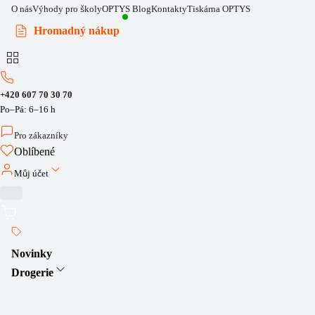
O nás
Výhody pro školy
OPTYS Blog
Kontakty
Tiskárna OPTYS
Hromadný nákup
+420 607 70 30 70
Po–Pá: 6–16 h
Pro zákazníky
Oblíbené
Můj účet
Novinky
Drogerie