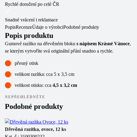
Rychlé doručení po celé ČR
Snadné vrácení i reklamace
Popis
Recenze
Údaje o výrobci
Podobné produkty
Popis produktu
Gumové razítko na dřevěném bloku
s nápisem Krásné Vánoce
,
se kterým vytvoříte svá originální přání snadno a rychle.
přesný otisk
velikost razítka: cca 5 x 3,5 cm
velikost otisku: cca
4,5 x 3,2 cm
NEPŘEHLÉDNĚTE
Podobné produkty
Sl
Dřevěná razítka, ovoce, 12 ks
Kat. č.: 3100300232
Dř