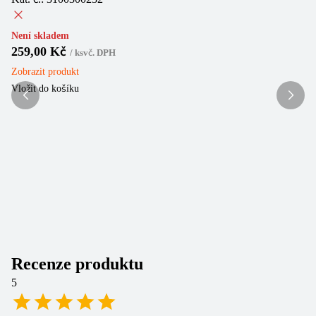
Ka
Není skladem
259,00 Kč
(
1
/
ks
vč. DPH
Zobrazit
produkt
Sk
Vložit do košíku
25
1
Do
Vl
Recenze produktu
5