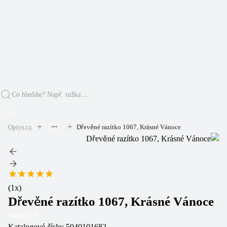
Optys.cz
Dřevěné razítko 1067, Krásné Vánoce
(
1
x)
Dřevěné razítko 1067, Krásné Vánoce
Sleva
35
%
Katalogové číslo:
5040101682