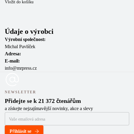
Vložit do košíku
Vl
Údaje o výrobci
Výrobní společnost:
Michal Pavlíček
Adresa:
E-mail:
info@mrpress.cz
NEWSLETTER
Přidejte se k 21 372 čtenářům
a získejte nejzajímavější novinky, akce a slevy
Přihlásit se