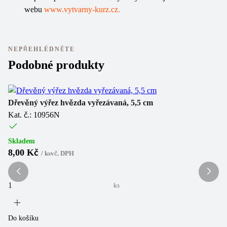
webu
www.vytvarny-kurz.cz.
NEPŘEHLÉDNĚTE
Podobné produkty
Dřevěný výřez hvězda vyřezávaná, 5,5 cm
Dř
Kat. č.: 10956N
Ka
Skladem
Sk
8,00 Kč
2
/
ks
vč. DPH
ks
Do košíku
Do