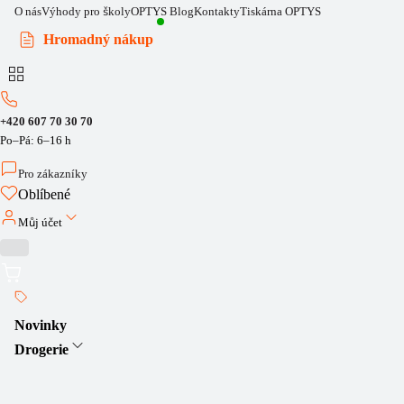
O nás
Výhody pro školy
OPTYS Blog
Kontakty
Tiskárna OPTYS
Hromadný nákup
+420 607 70 30 70
Po–Pá: 6–16 h
Pro zákazníky
Oblíbené
Můj účet
Novinky
Drogerie