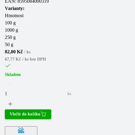
EAN:
8595084000319
Varianty:
Hmotnost
100 g
1000 g
250 g
50 g
82,00 Kč
/
ks
67,77 Kč / ks
bez DPH
Skladem
ks
Vložit do košíku