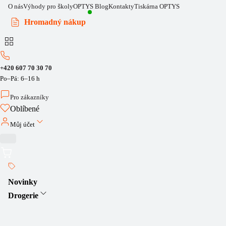
O nás
Výhody pro školy
OPTYS Blog
Kontakty
Tiskárna OPTYS
Hromadný nákup
+420 607 70 30 70
Po–Pá: 6–16 h
Pro zákazníky
Oblíbené
Můj účet
Novinky
Drogerie