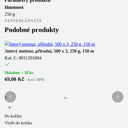
Parametry produktu
Hmotnost
250 g
NEPŘEHLÉDNĚTE
Podobné produkty
Jutový motouz, přírodní, 500 x 3, 250 g, 150 m
Mo
Kat. č.: 8011201004
Ka
Skladem > 10 ks
Sk
69,00 Kč
2
/
ks
vč. DPH
ks
Do košíku
Do
Vložit do košíku
Vl