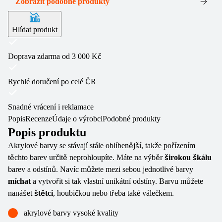
Zobrazit podobné produkty
Hlídat produkt
Doprava zdarma od 3 000 Kč
Rychlé doručení po celé ČR
Snadné vrácení i reklamace
Popis
Recenze
Údaje o výrobci
Podobné produkty
Popis produktu
Akrylové barvy se stávají stále oblíbenější, takže pořízením
těchto barev určitě neprohloupíte. Máte na výběr
širokou škálu
barev a odstínů. Navíc můžete mezi sebou jednotlivé barvy
míchat
a vytvořit si tak vlastní unikátní odstíny. Barvu můžete
nanášet
štětci
, houbičkou nebo třeba také válečkem.
akrylové barvy vysoké kvality