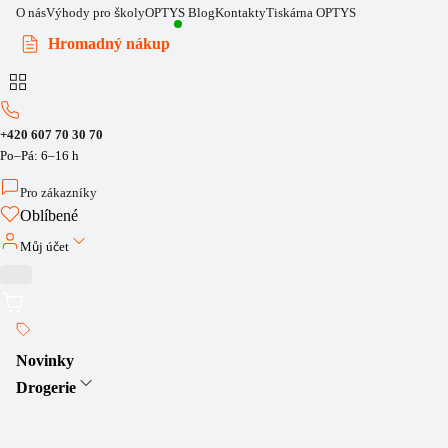
O nás
Výhody pro školy
OPTYS Blog
Kontakty
Tiskárna OPTYS
Hromadný nákup
+420 607 70 30 70
Po–Pá: 6–16 h
Pro zákazníky
Oblíbené
Můj účet
Novinky
Drogerie