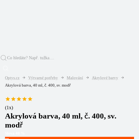
Optys.cz
Výtvarné potřeby
Malování
Akrylové barvy
Akrylová barva, 40 ml, č. 400, sv. modř
(
1
x)
Akrylová barva, 40 ml, č. 400, sv.
modř
Sleva
40
%