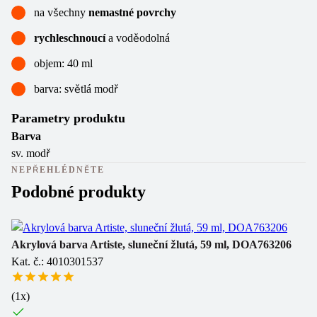
na všechny
nemastné povrchy
rychleschnoucí
a voděodolná
objem: 40 ml
barva: světlá modř
Parametry produktu
Barva
sv. modř
NEPŘEHLÉDNĚTE
Podobné produkty
Akrylová barva Artiste, sluneční žlutá, 59 ml, DOA763206
Ak
Kat. č.: 4010301537
Ka
(
1
x)
Sk
6