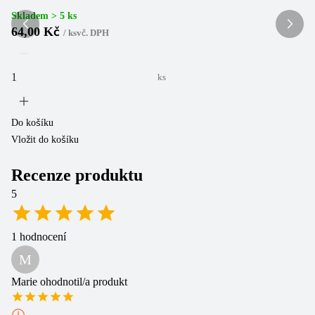
Skladem > 5 ks
64,00 Kč
/
ks
vč. DPH
ks
Do
Vl
Do košíku
Vložit do košíku
Recenze produktu
5
1
hodnocení
M
Marie
ohodnotil/a produkt