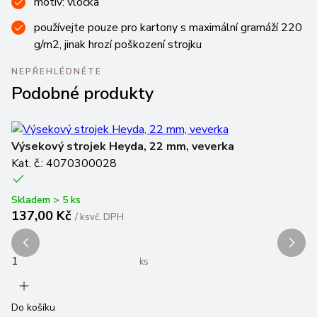
motiv: vločka
používejte pouze pro kartony s maximální gramáží 220
g/m2, jinak hrozí poškození strojku
NEPŘEHLÉDNĚTE
Podobné produkty
Výsekový strojek Heyda, 22 mm, veverka
V
Kat. č.: 4070300028
Ka
Skladem > 5 ks
Sk
137,00 Kč
1
/
ks
vč. DPH
ks
Do košíku
Do