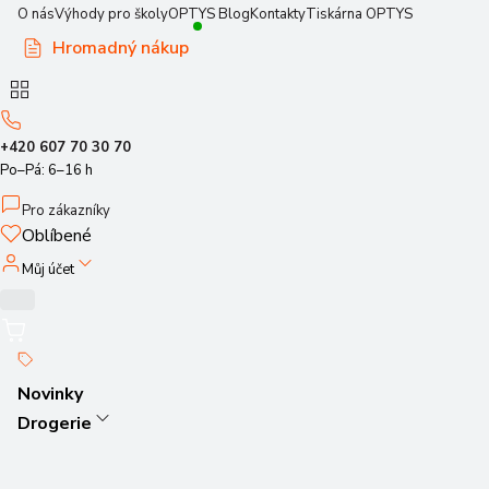
O nás
Výhody pro školy
OPTYS Blog
Kontakty
Tiskárna OPTYS
Hromadný nákup
+420 607 70 30 70
Po–Pá: 6–16 h
Pro zákazníky
Oblíbené
Můj účet
Novinky
Drogerie