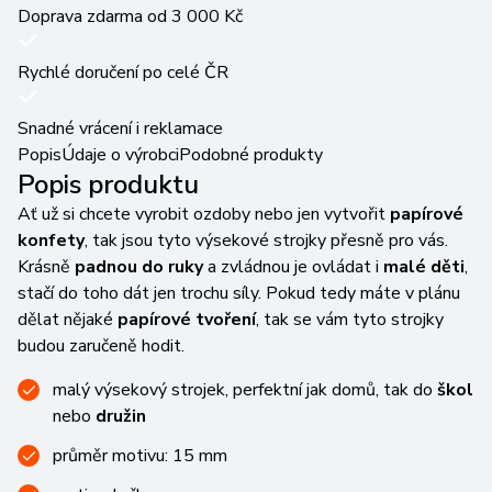
Doprava zdarma od 3 000 Kč
Rychlé doručení po celé ČR
Snadné vrácení i reklamace
Popis
Údaje o výrobci
Podobné produkty
Popis produktu
Ať už si chcete vyrobit ozdoby nebo jen vytvořit
papírové
konfety
, tak jsou tyto výsekové strojky přesně pro vás.
Krásně
padnou do ruky
a zvládnou je ovládat i
malé děti
,
stačí do toho dát jen trochu síly. Pokud tedy máte v plánu
dělat nějaké
papírové tvoření
, tak se vám tyto strojky
budou zaručeně hodit.
malý výsekový strojek, perfektní jak domů, tak do
škol
nebo
družin
průměr motivu: 15 mm