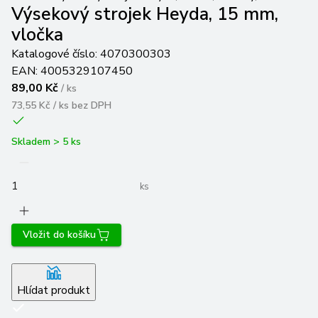
Výsekový strojek Heyda, 15 mm,
vločka
Katalogové číslo:
4070300303
EAN:
4005329107450
89,00 Kč
/
ks
73,55 Kč / ks
bez DPH
Skladem > 5 ks
ks
Vložit do košíku
Hlídat produkt