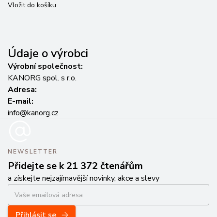
Vložit do košíku
Vl
Údaje o výrobci
Výrobní společnost:
KANORG spol. s r.o.
Adresa:
E-mail:
info@kanorg.cz
NEWSLETTER
Přidejte se k 21 372 čtenářům
a získejte nejzajímavější novinky, akce a slevy
Přihlásit se