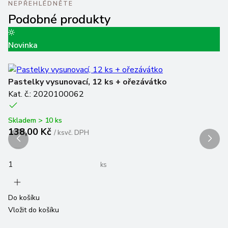
NEPŘEHLÉDNĚTE
Podobné produkty
Novinka
Va
Pastelky vysunovací, 12 ks + ořezávátko
Pa
Kat. č.: 2020100062
Ka
Skladem > 10 ks
Sk
138,00 Kč
8
/
ks
vč. DPH
ks
Do košíku
Do
Vložit do košíku
Vl