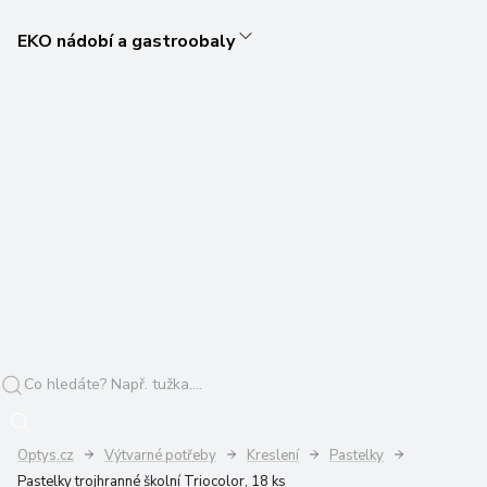
EKO nádobí a gastroobaly
Optys.cz
Výtvarné potřeby
Kreslení
Pastelky
Pastelky trojhranné školní Triocolor, 18 ks