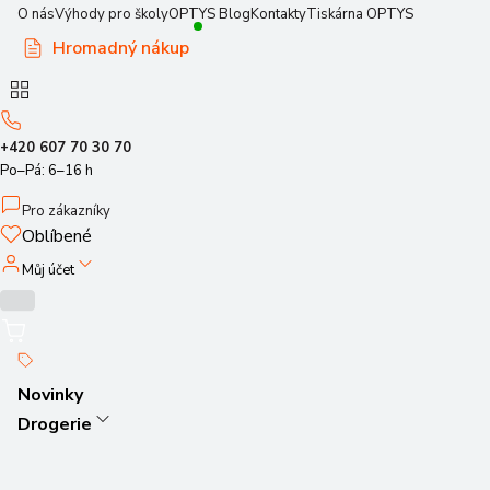
O nás
Výhody pro školy
OPTYS Blog
Kontakty
Tiskárna OPTYS
Hromadný nákup
+420 607 70 30 70
Po–Pá: 6–16 h
Pro zákazníky
Oblíbené
Můj účet
Novinky
Drogerie