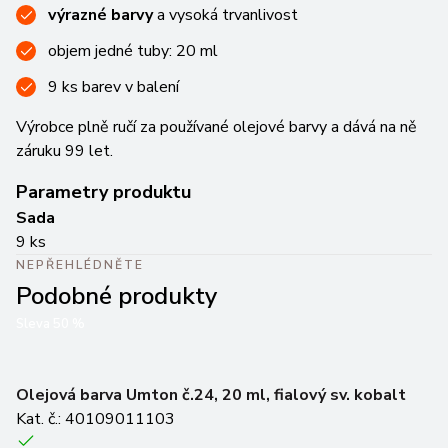
výrazné barvy
a vysoká trvanlivost
objem jedné tuby: 20 ml
9 ks barev v balení
Výrobce plně ručí za používané olejové barvy a dává na ně
záruku 99 let.
Parametry produktu
Sada
9 ks
NEPŘEHLÉDNĚTE
Podobné produkty
Sleva
50
%
So
Olejová barva Umton č.24, 20 ml, fialový sv. kobalt
Ka
Kat. č.: 40109011103
Sk