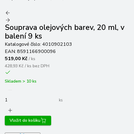
Souprava olejových barev, 20 ml, v
balení 9 ks
Katalogové číslo:
4010902103
EAN:
8591166900096
519,00 Kč
/
ks
428,93 Kč / ks
bez DPH
Skladem > 10 ks
ks
Vložit do košíku