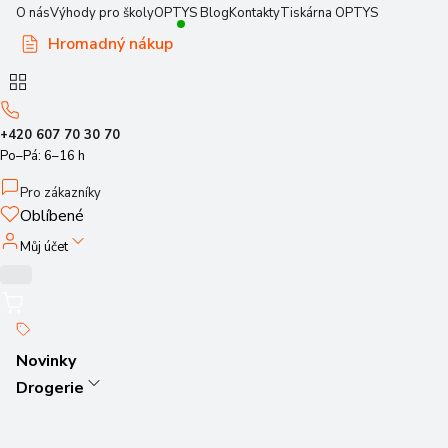
O nás
Výhody pro školy
OPTYS Blog
Kontakty
Tiskárna OPTYS
Hromadný nákup
+420 607 70 30 70
Po–Pá: 6–16 h
Pro zákazníky
Oblíbené
Můj účet
Novinky
Drogerie