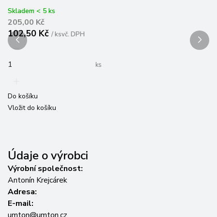
8
Skladem < 5 ks
205,00 Kč
Zo
102,50 Kč
/
ks
vč. DPH
Vl
ks
Do košíku
Vložit do košíku
Údaje o výrobci
Výrobní společnost:
Antonín Krejcárek
Adresa:
E-mail:
umton@umton.cz