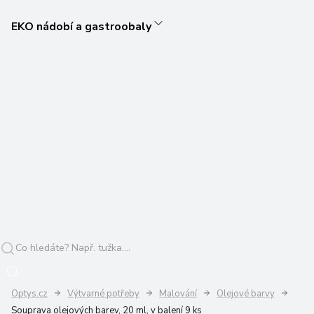
EKO nádobí a gastroobaly
Optys.cz
Výtvarné potřeby
Malování
Olejové barvy
Souprava olejových barev, 20 ml, v balení 9 ks