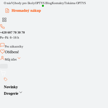
O nás
Výhody pro školy
OPTYS Blog
Kontakty
Tiskárna OPTYS
Hromadný nákup
+420 607 70 30 70
Po–Pá: 6–16 h
Pro zákazníky
Oblíbené
Můj účet
Novinky
Drogerie