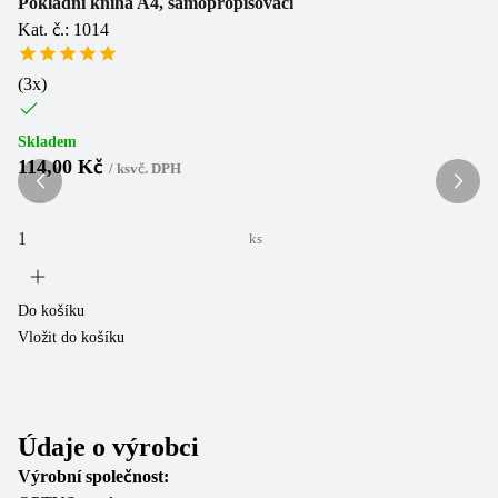
Pokladní kniha A4, samopropisovací
Kat. č.: 1014
Un
Ka
(
3
x)
(
2
Skladem
114,00 Kč
/
ks
vč. DPH
Sk
6
ks
Do košíku
Vložit do košíku
Do
Vl
Údaje o výrobci
Výrobní společnost: