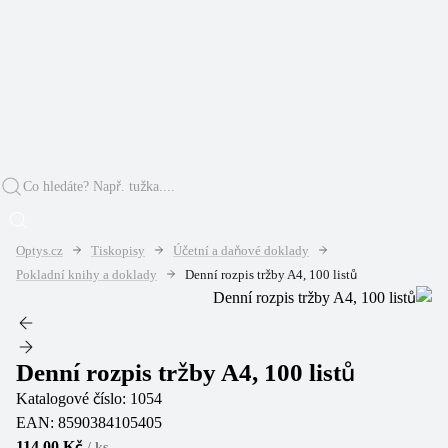
Optys.cz
Tiskopisy
Účetní a daňové doklady
Pokladní knihy a doklady
Denní rozpis tržby A4, 100 listů
Denní rozpis tržby A4, 100 listů
Katalogové číslo:
1054
EAN:
8590384105405
114,00 Kč
/
ks