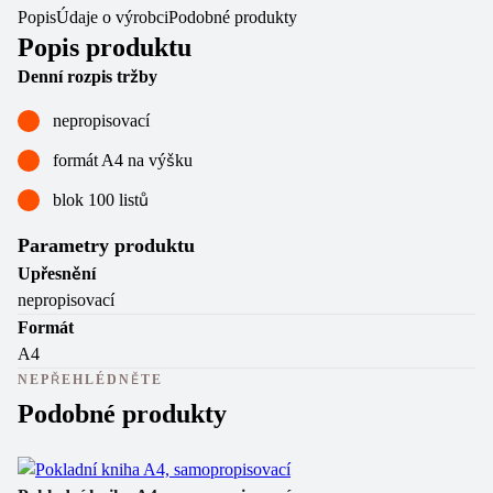
Popis
Údaje o výrobci
Podobné produkty
Popis produktu
Denní rozpis tržby
nepropisovací
formát A4 na výšku
blok 100 listů
Parametry produktu
Upřesnění
nepropisovací
Formát
A4
NEPŘEHLÉDNĚTE
Podobné produkty
Ne