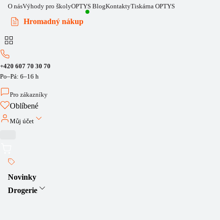
O nás
Výhody pro školy
OPTYS Blog
Kontakty
Tiskárna OPTYS
Hromadný nákup
+420 607 70 30 70
Po–Pá: 6–16 h
Pro zákazníky
Oblíbené
Můj účet
Novinky
Drogerie