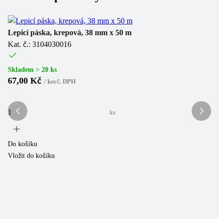
Lepicí páska, krepová, 38 mm x 50 m
Le
Kat. č.: 3104030016
Ka
Skladem > 20 ks
Sk
67,00 Kč
7
/
ks
vč. DPH
ks
Do košíku
Do
Vložit do košíku
Vl