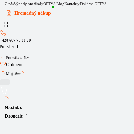
O nás
Výhody pro školy
OPTYS Blog
Kontakty
Tiskárna OPTYS
Hromadný nákup
+420 607 70 30 70
Po–Pá: 6–16 h
Pro zákazníky
Oblíbené
Můj účet
Novinky
Drogerie