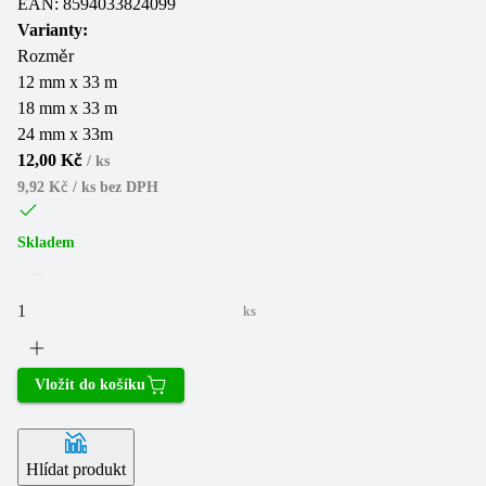
EAN:
8594033824099
Varianty:
Rozměr
12 mm x 33 m
18 mm x 33 m
24 mm x 33m
12,00 Kč
/
ks
9,92 Kč / ks
bez DPH
Skladem
ks
Vložit do košíku
Hlídat produkt