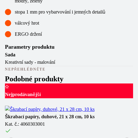
modrý, zelený
stopa 1 mm pro vybarvování i jemných detailů
válcový hrot
ERGO držení
Parametry produktu
Sada
Kreativní sady - malování
NEPŘEHLÉDNĚTE
Podobné produkty
Nejprodávanější
Ma
Ka
Škrabací papíry, duhové, 21 x 28 cm, 10 ks
Kat. č.: 4060303001
Sk
1