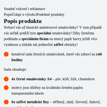
Snadné vrácení i reklamace
Popis
Údaje o výrobci
Podobné produkty
Popis produktu
Nebaví vás už klasické antistresové omalovánky? V tom případě
vás určitě potěší tyto
speciální
omalovánky! Díky černému
podkladu a
speciálním fixám
na tmavý papír barvy ještě více
vyniknou a získáte tak jedinečné
zářivé
obrázky!
kreativní sada černých omalovánek, které vás zabaví na
celé
hodiny
Sada obsahuje:
4x černé omalovánky A4
– páv, kůň, býk, chameleon
motivy jsou tištěny na kvalitním černém papíru
transparentním lakem
6x zářivé metalické fixy
– stříbrný, zlatý, červený, fialový,