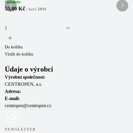
Skladem
55,00 Kč
/
ks
vč. DPH
ks
Do
Vl
Do košíku
Vložit do košíku
Údaje o výrobci
Výrobní společnost:
CENTROPEN, a.s.
Adresa:
E-mail:
centropen@centropen.cz
NEWSLETTER