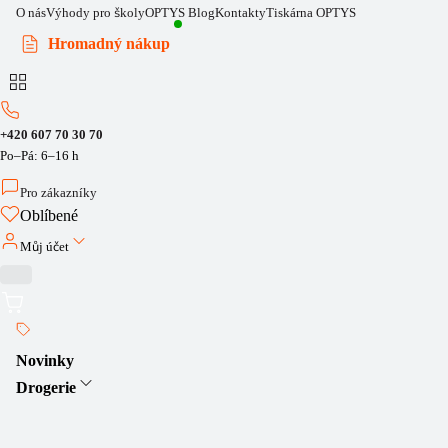
O nás
Výhody pro školy
OPTYS Blog
Kontakty
Tiskárna OPTYS
Hromadný nákup
+420 607 70 30 70
Po–Pá: 6–16 h
Pro zákazníky
Oblíbené
Můj účet
Novinky
Drogerie