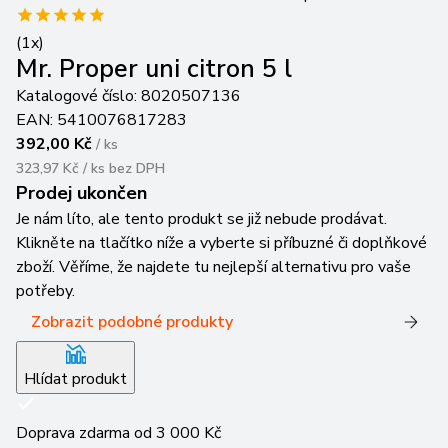
(
1
x)
Mr. Proper uni citron 5 l
Katalogové číslo:
8020507136
EAN:
5410076817283
392,00 Kč
/
ks
323,97 Kč / ks
bez DPH
Prodej ukončen
Je nám líto, ale tento produkt se již nebude prodávat.
Klikněte na tlačítko níže a vyberte si příbuzné či doplňkové
zboží. Věříme, že najdete tu nejlepší alternativu pro vaše
potřeby.
Zobrazit podobné produkty
Hlídat produkt
Doprava zdarma od 3 000 Kč