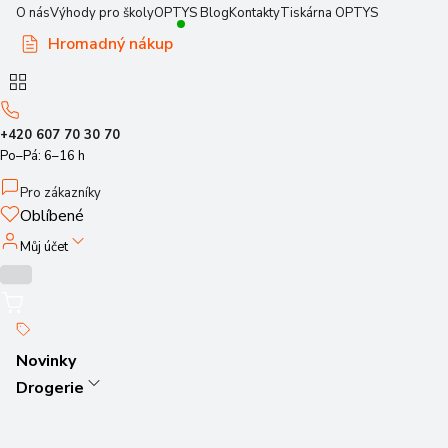
O nás
Výhody pro školy
OPTYS Blog
Kontakty
Tiskárna OPTYS
Hromadný nákup
+420 607 70 30 70
Po–Pá: 6–16 h
Pro zákazníky
Oblíbené
Můj účet
Novinky
Drogerie