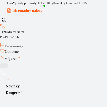
O nás
Výhody pro školy
OPTYS Blog
Kontakty
Tiskárna OPTYS
Hromadný nákup
+420 607 70 30 70
Po–Pá: 6–16 h
Pro zákazníky
Oblíbené
Můj účet
Novinky
Drogerie