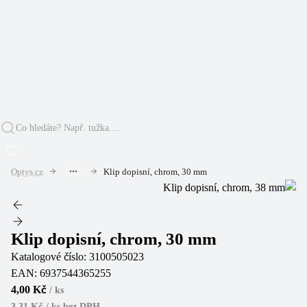
Optys.cz
Klip dopisní, chrom, 30 mm
Klip dopisní, chrom, 30 mm
Katalogové číslo:
3100505023
EAN:
6937544365255
4,00 Kč
/
ks
3,31 Kč / ks
bez DPH