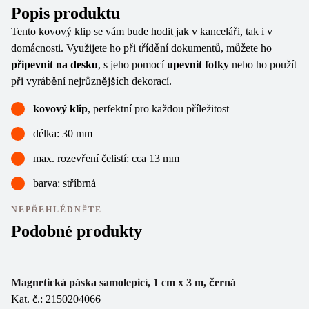
Popis produktu
Tento kovový klip se vám bude hodit jak v kanceláři, tak i v
domácnosti. Využijete ho při třídění dokumentů, můžete ho
připevnit na desku
, s jeho pomocí
upevnit fotky
nebo ho použít
při vyrábění nejrůznějších dekorací.
kovový klip
, perfektní pro každou příležitost
délka: 30 mm
max. rozevření čelistí: cca 13 mm
barva: stříbrná
NEPŘEHLÉDNĚTE
Podobné produkty
Magnetická páska samolepicí, 1 cm x 3 m, černá
Sa
Kat. č.: 2150204066
Ka