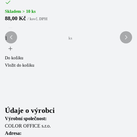
Skladem > 10 ks
Sk
88,00 Kč
2
/
ks
vč. DPH
ks
Do košíku
Do
Vložit do košíku
Vl
Údaje o výrobci
Výrobní společnost:
COLOR OFFICE s.r.o.
Adresa: