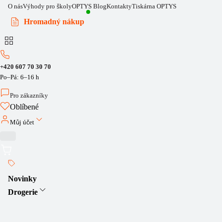
O nás
Výhody pro školy
OPTYS Blog
Kontakty
Tiskárna OPTYS
Hromadný nákup
+420 607 70 30 70
Po–Pá: 6–16 h
Pro zákazníky
Oblíbené
Můj účet
Novinky
Drogerie