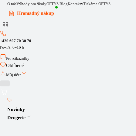
O nás
Výhody pro školy
OPTYS Blog
Kontakty
Tiskárna OPTYS
Hromadný nákup
+420 607 70 30 70
Po–Pá: 6–16 h
Pro zákazníky
Oblíbené
Můj účet
Novinky
Drogerie