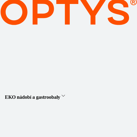
EKO nádobí a gastroobaly