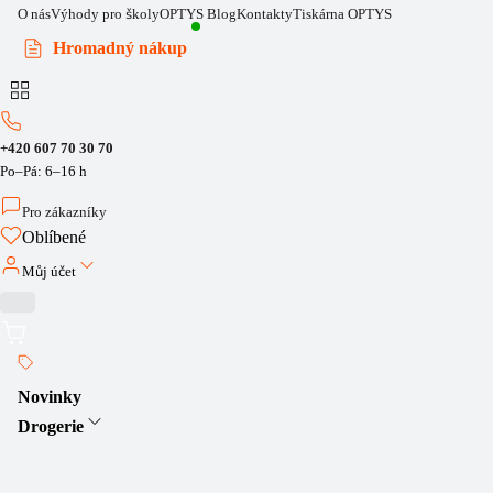
O nás
Výhody pro školy
OPTYS Blog
Kontakty
Tiskárna OPTYS
Hromadný nákup
+420 607 70 30 70
Po–Pá: 6–16 h
Pro zákazníky
Oblíbené
Můj účet
Novinky
Drogerie