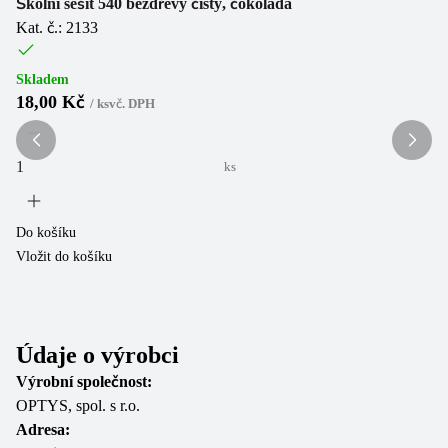
Školní sešit 540 bezdřevý čistý, čokoláda
Šk
Kat. č.: 2133
Ka
Skladem
Sk
18,00 Kč
2
/
ks
vč. DPH
ks
Do košíku
Do
Vložit do košíku
Vl
Údaje o výrobci
Výrobní společnost:
OPTYS, spol. s r.o.
Adresa: