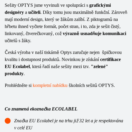
Sešity OPTYS jsme vyvinuli ve spolupráci s
grafickými
designéry
a
učiteli
. Díky tomu jsou maximálně funkční. Zároveň
mají moderní design, který se žákům zalíbí. Z piktogramů na
hřbetu ihned vyčtete formát, počet stran, i to, zda je sešit čistý,
linkovaný, čtverečkovaný, což
výrazně usnadňuje komunikaci
učitelů s žáky.
Česká výroba v naší tiskárně Optys zaručuje nejen špičkovou
kvalitu i dostupnost produktů. Novinkou je získání
certifikace
EU Ecolabel
, která řadí naše sešity mezi tzv.
"zelené"
produkty
.
Prohlédněte si
kompletní nabídku
školních sešitů OPTYS.
Co znamená ekoznačka ECOLABEL
Značka EU Ecolabel je na trhu již 32 let a je respektována
v celé EU