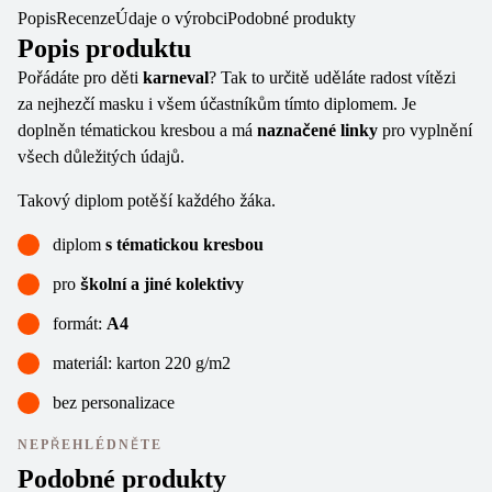
Popis
Recenze
Údaje o výrobci
Podobné produkty
Popis produktu
Pořádáte pro děti
karneval
? Tak to určitě uděláte radost vítězi
za nejhezčí masku i všem účastníkům tímto diplomem. Je
doplněn tématickou kresbou a má
naznačené linky
pro vyplnění
všech důležitých údajů.
Takový diplom potěší každého žáka.
diplom
s tématickou kresbou
pro
školní a jiné kolektivy
formát:
A4
materiál: karton 220 g/m2
bez personalizace
NEPŘEHLÉDNĚTE
Podobné produkty