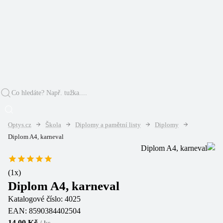
Optys.cz
Škola
Diplomy a pamětní listy
Diplomy
Diplom A4, karneval
(
1
x)
Diplom A4, karneval
Katalogové číslo:
4025
EAN:
8590384402504
14,00 Kč