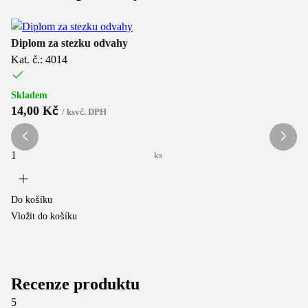
Ne
Diplom za stezku odvahy
Kat. č.: 4014
Di
Ka
Skladem
14,00 Kč
/
ks
vč. DPH
Sk
1
ks
Do košíku
Vložit do košíku
Do
Vl
Recenze produktu
5