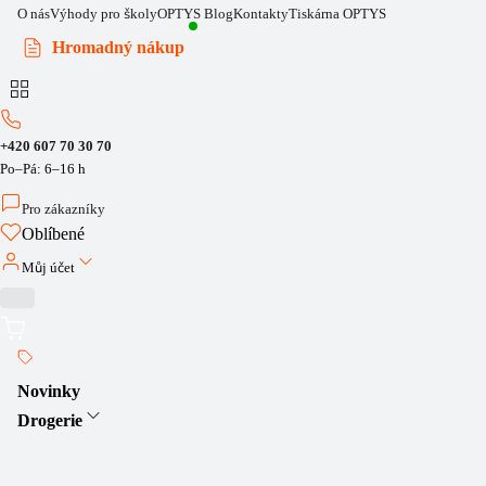
O nás
Výhody pro školy
OPTYS Blog
Kontakty
Tiskárna OPTYS
Hromadný nákup
+420 607 70 30 70
Po–Pá: 6–16 h
Pro zákazníky
Oblíbené
Můj účet
Novinky
Drogerie