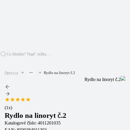
Optys.cz
Rydlo na linoryt č.2
(
1
x)
Rydlo na linoryt č.2
Katalogové číslo:
4011201035
EAN:
8590384911303