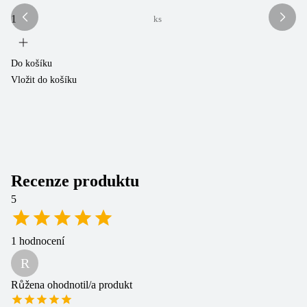
ks
Sk
2
Do košíku
Vložit do košíku
Do
Vl
Recenze produktu
5
1
hodnocení
R
Růžena
ohodnotil/a produkt