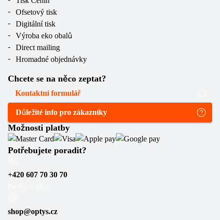
Tisk Cenin
Ofsetový tisk
Digitální tisk
Výroba eko obalů
Direct mailing
Hromadné objednávky
Chcete se na něco zeptat?
Kontaktní formulář
Důležité info pro zákazníky
Možnosti platby
Potřebujete poradit?
+420 607 70 30 70
Po–Pá: 6–16 h
shop@optys.cz