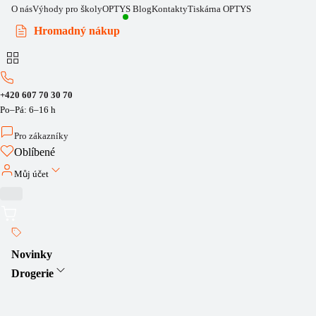
O nás
Výhody pro školy
OPTYS Blog
Kontakty
Tiskárna OPTYS
Hromadný nákup
+420 607 70 30 70
Po–Pá: 6–16 h
Pro zákazníky
Oblíbené
Můj účet
Novinky
Drogerie