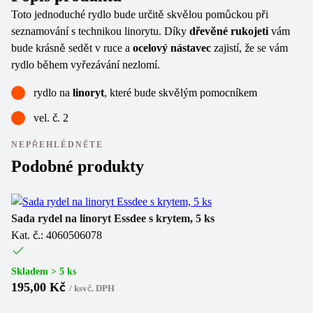
Toto jednoduché rydlo bude určitě skvělou pomůckou při
seznamování s technikou linorytu. Díky
dřevěné rukojeti
vám
bude krásně sedět v ruce a
ocelový nástavec
zajistí, že se vám
rydlo během vyřezávání nezlomí.
rydlo na
linoryt
, které bude skvělým pomocníkem
vel. č. 2
NEPŘEHLÉDNĚTE
Podobné produkty
Ne
Sada rydel na linoryt Essdee s krytem, 5 ks
Kat. č.: 4060506078
Sa
Ka
Skladem > 5 ks
195,00 Kč
/
ks
vč. DPH
(
1