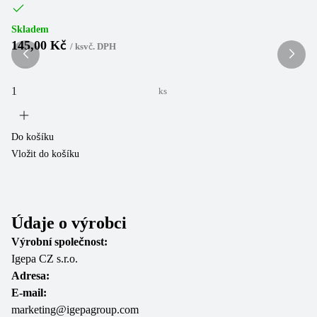
Sk
Skladem
3
145,00 Kč
/
ks
vč. DPH
ks
Do
Do košíku
Vl
Vložit do košíku
Údaje o výrobci
Výrobní společnost:
Igepa CZ s.r.o.
Adresa:
E-mail:
marketing@igepagroup.com