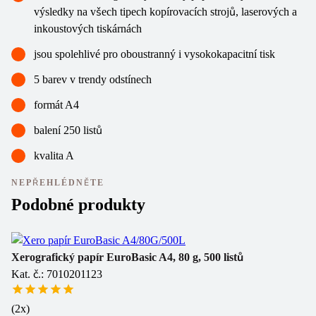
výsledky na všech tipech kopírovacích strojů, laserových a
inkoustových tiskárnách
jsou spolehlivé pro oboustranný i vysokokapacitní tisk
5 barev v trendy odstínech
formát A4
balení 250 listů
kvalita A
NEPŘEHLÉDNĚTE
Podobné produkty
Xerografický papír EuroBasic A4, 80 g, 500 listů
Kat. č.: 7010201123
Xe
li
Ka
(
2
x)