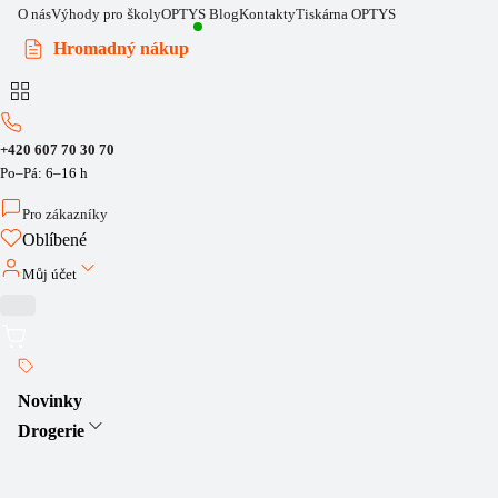
O nás
Výhody pro školy
OPTYS Blog
Kontakty
Tiskárna OPTYS
Hromadný nákup
+420 607 70 30 70
Po–Pá: 6–16 h
Pro zákazníky
Oblíbené
Můj účet
Novinky
Drogerie