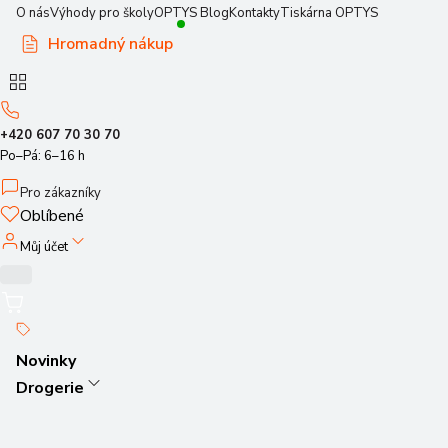
O nás
Výhody pro školy
OPTYS Blog
Kontakty
Tiskárna OPTYS
Hromadný nákup
+420 607 70 30 70
Po–Pá: 6–16 h
Pro zákazníky
Oblíbené
Můj účet
Novinky
Drogerie