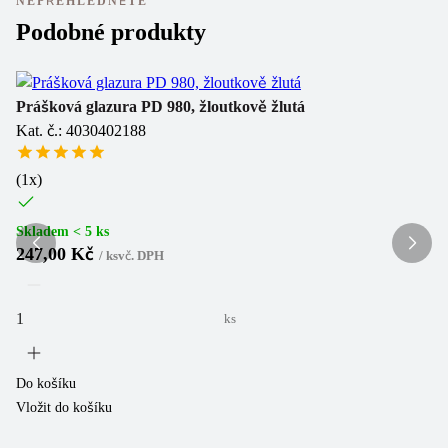
NEPŘEHLÉDNĚTE
Podobné produkty
Prášková glazura PD 980, žloutkově žlutá
Pr
Kat. č.: 4030402188
Ka
(
1
x)
Sk
2
Skladem < 5 ks
247,00 Kč
/
ks
vč. DPH
ks
Do
Vl
Do košíku
Vložit do košíku