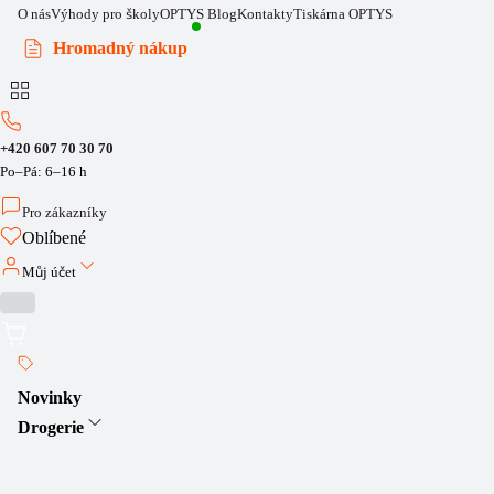
O nás
Výhody pro školy
OPTYS Blog
Kontakty
Tiskárna OPTYS
Hromadný nákup
+420 607 70 30 70
Po–Pá: 6–16 h
Pro zákazníky
Oblíbené
Můj účet
Novinky
Drogerie