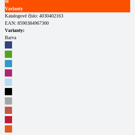
Varianty
Katalogové číslo:
4030402163
EAN:
8590384967300
Varianty:
Barva