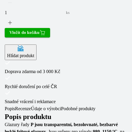
ks
Vložit do košíku
Hlídat produkt
Doprava zdarma od 3 000 Kč
Rychlé doručení po celé ČR
Snadné vrácení i reklamace
Popis
Recenze
Údaje o výrobci
Podobné produkty
Popis produktu
Glazury řady
P jsou transparentní, bezolovnaté, bezbarvé
lesklé fritové glazury
. Jsou určeny pro výpaly
980–1150 °C,
na