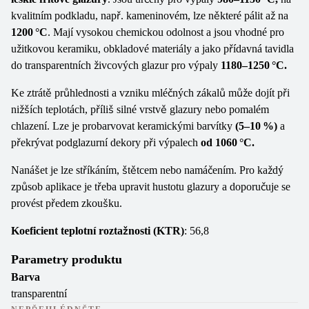
kvalitním podkladu, např. kameninovém, lze některé pálit až na
1200 °C
. Mají vysokou chemickou odolnost a jsou vhodné pro
užitkovou keramiku, obkladové materiály a jako přídavná tavidla
do transparentních živcových glazur pro výpaly
1180–1250 °C.
Ke ztrátě průhlednosti a vzniku mléčných zákalů může dojít při
nižších teplotách, příliš silné vrstvě glazury nebo pomalém
chlazení. Lze je probarvovat keramickými barvítky
(5–10 %)
a
překrývat podglazurní dekory při výpalech
od 1060 °C.
Nanášet je lze stříkáním, štětcem nebo namáčením. Pro každý
způsob aplikace je třeba upravit hustotu glazury a doporučuje se
provést předem zkoušku.
Koeficient teplotní roztažnosti (KTR)
: 56,8
Parametry produktu
Barva
transparentní