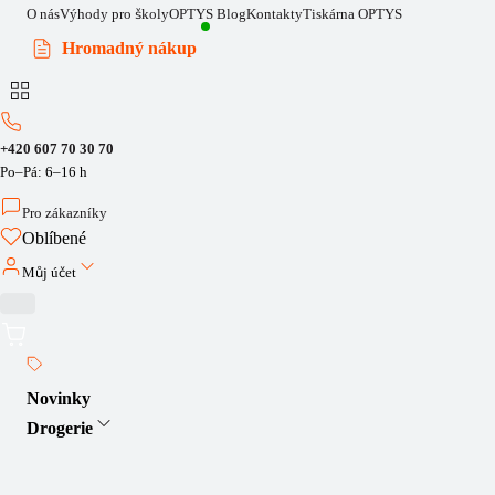
O nás
Výhody pro školy
OPTYS Blog
Kontakty
Tiskárna OPTYS
Hromadný nákup
+420 607 70 30 70
Po–Pá: 6–16 h
Pro zákazníky
Oblíbené
Můj účet
Novinky
Drogerie