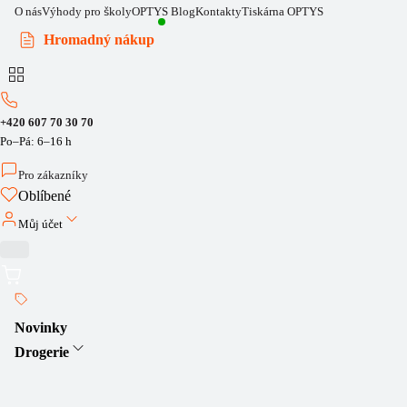
O nás
Výhody pro školy
OPTYS Blog
Kontakty
Tiskárna OPTYS
Hromadný nákup
+420 607 70 30 70
Po–Pá: 6–16 h
Pro zákazníky
Oblíbené
Můj účet
Novinky
Drogerie