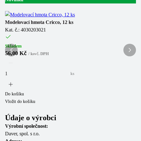
Pl
Ka
Modelovací hmota Cricco, 12 ks
Kat. č.: 4030203021
Sk
5
Skladem
56,00 Kč
/
ks
vč. DPH
ks
Do
Vl
Do košíku
Vložit do košíku
Údaje o výrobci
Výrobní společnost:
Daver, spol. s r.o.