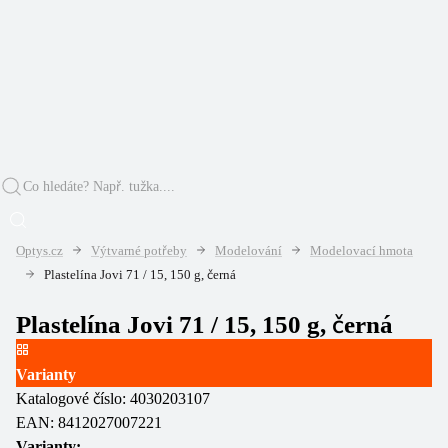
Optys.cz
Výtvarné potřeby
Modelování
Modelovací hmota
Plastelína Jovi 71 / 15, 150 g, černá
Plastelína Jovi 71 / 15, 150 g, černá
Varianty
Katalogové číslo:
4030203107
EAN:
8412027007221
Varianty: