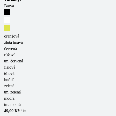
Barva
oranžová
žlutá tmavá
červená
růžová
tm. červená
fialová
tělová
hnědá
zelená
tm. zelená
modrá
tm. modrá
49,00 Kč
/
ks